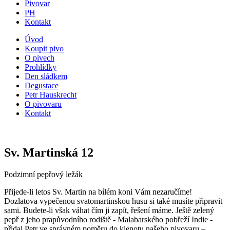
Pivovar
PH
Kontakt
Úvod
Koupit pivo
Mobile
O pivech
menu
Prohlídky
Den sládkem
Degustace
Petr Hauskrecht
O pivovaru
Kontakt
Sv. Martinská 12
Podzimní pepřový ležák
Přijede-li letos Sv. Martin na bílém koni Vám nezaručíme!
Dozlatova vypečenou svatomartinskou husu si také musíte připravit
sami. Budete-li však váhat čím ji zapít, řešení máme. Ještě zelený
pepř z jeho prapůvodního rodiště - Malabarského pobřeží Indie -
přidal Petr ve správném poměru do klenotu našeho pivovaru –