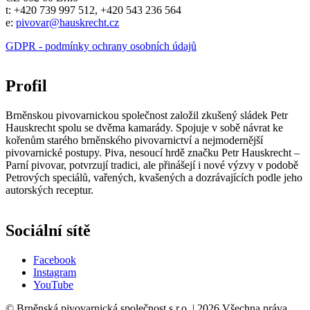
t: +420 739 997 512, +420 543 236 564
e:
pivovar@hauskrecht.cz
GDPR - podmínky ochrany osobních údajů
Profil
Brněnskou pivovarnickou společnost založil zkušený sládek Petr
Hauskrecht spolu se dvěma kamarády. Spojuje v sobě návrat ke
kořenům starého brněnského pivovarnictví a nejmodernější
pivovarnické postupy. Piva, nesoucí hrdě značku Petr Hauskrecht –
Parní pivovar, potvrzují tradici, ale přinášejí i nové výzvy v podobě
Petrových speciálů, vařených, kvašených a dozrávajících podle jeho
autorských receptur.
Sociální sítě
Facebook
Instagram
YouTube
© Brněnská pivovarnická společnost s.r.o. | 2026 Všechna práva