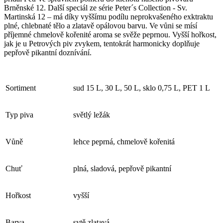
Brněnské 12. Další speciál ze série Peter´s Collection - Sv.
Martinská 12 – má díky vyššímu podílu neprokvašeného exktraktu
plné, chlebnaté tělo a zlatavě opálovou barvu. Ve vůni se mísí
příjemné chmelově kořenité aroma se svěže peprnou. Vyšší hořkost,
jak je u Petrových piv zvykem, tentokrát harmonicky doplňuje
pepřově pikantní doznívání.
Sortiment
sud 15 L, 30 L, 50 L, sklo 0,75 L, PET 1 L
Typ piva
světlý ležák
Vůně
lehce peprná, chmelově kořenitá
Chuť
plná, sladová, pepřově pikantní
Hořkost
vyšší
Barva
sytě zlatavá