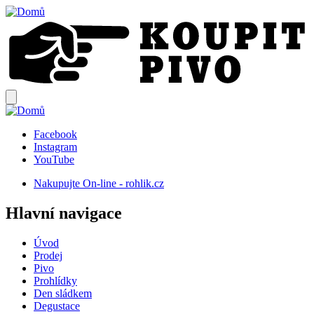
Přejít
k
hlavnímu
obsahu
Facebook
Instagram
Sociální
YouTube
sítě
Nakupujte On-line - rohlik.cz
Top
Hlavní navigace
menu
Úvod
Prodej
Pivo
Prohlídky
Den sládkem
Degustace