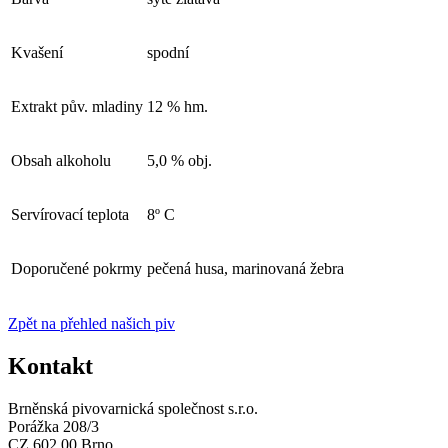
Kvašení
spodní
Extrakt pův. mladiny
12 % hm.
Obsah alkoholu
5,0 % obj.
Servírovací teplota
8º C
Doporučené pokrmy
pečená husa, marinovaná žebra
Zpět na přehled našich piv
Kontakt
Brněnská pivovarnická společnost s.r.o.
Porážka 208/3
CZ 602 00 Brno